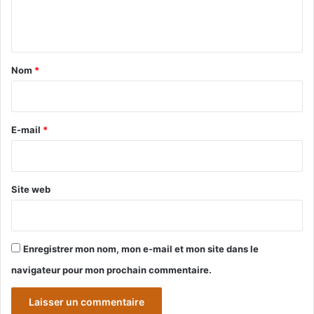
e
n
t
a
Nom
*
i
r
e
E-mail
*
*
Site web
Enregistrer mon nom, mon e-mail et mon site dans le
navigateur pour mon prochain commentaire.