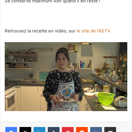
Se conserve maximum 48h quand il en reste !
Retrouvez la recette en vidéo, sur
le site de l’ASTV
Linkedin
Tumblr
Pinterest
Reddit
VKontakte
Partager par email