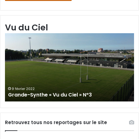
Vu du Ciel
Grande-
Gr
Synthe
Sy
«
« 
Vu
du
du
Cie
Ciel
N°
»
N°3
9 février 2022
Grande-Synthe « Vu du Ciel » N°3
Retrouvez tous nos reportages sur le site