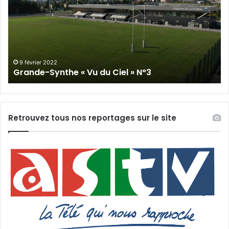
Vu
du
du
Cie
Ciel
N°
»
N°3
9 février 2022
Grande-Synthe « Vu du Ciel » N°3
Retrouvez tous nos reportages sur le site