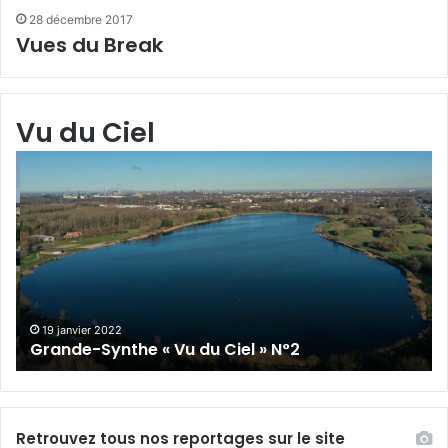
28 décembre 2017
Vues du Break
Vu du Ciel
Grande-
Gr
Synthe
Sy
« Vu
« 
du
du
Ciel »
Cie
N°2
N°
19 janvier 2022
Grande-Synthe « Vu du Ciel » N°2
Retrouvez tous nos reportages sur le site