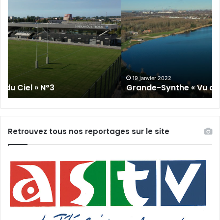
Synthe
Sy
« Vu
« 
du
du
Ciel »
Ci
N°2
N°
19 janvier 2022
Grande-Synthe « Vu du Ciel » N°2
Retrouvez tous nos reportages sur le site