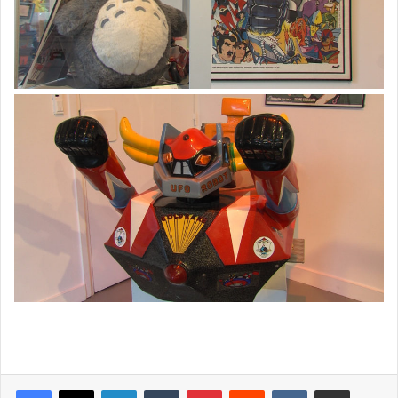
Linkedin
Tumblr
Pinterest
Reddit
VKontakte
Partager par email