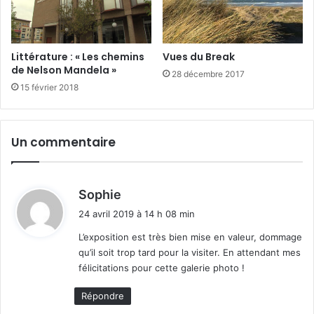
Littérature : « Les chemins
Vues du Break
de Nelson Mandela »
28 décembre 2017
15 février 2018
Un commentaire
d
Sophie
i
24 avril 2019 à 14 h 08 min
t
L’exposition est très bien mise en valeur, dommage
qu’il soit trop tard pour la visiter. En attendant mes
:
félicitations pour cette galerie photo !
Répondre