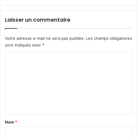
Laisser un commentaire
Votre adresse e-mail ne sera pas publiée.
Les champs obligatoires
sont indiqués avec
*
C
o
m
m
e
n
t
a
Nom
*
i