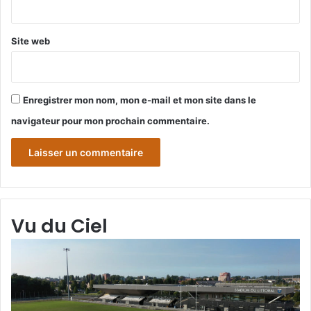
*
Site web
Enregistrer mon nom, mon e-mail et mon site dans le
navigateur pour mon prochain commentaire.
Vu du Ciel
Grande-
Gr
Synthe
Sy
«
« 
Vu
du
du
Cie