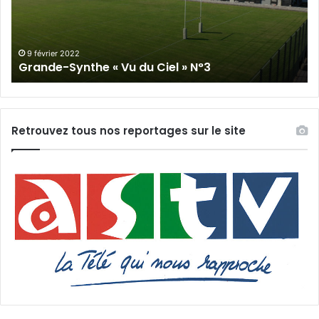
Ciel
N°
»
N°3
9 février 2022
Grande-Synthe « Vu du Ciel » N°3
Retrouvez tous nos reportages sur le site