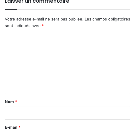
Laisser un commentaire
Votre adresse e-mail ne sera pas publiée.
Les champs obligatoires
sont indiqués avec
*
C
o
m
m
e
n
t
a
Nom
*
i
r
e
E-mail
*