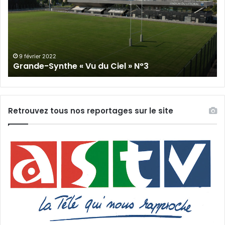
Vu
du
du
Cie
Ciel
N°
»
N°3
9 février 2022
Grande-Synthe « Vu du Ciel » N°3
Retrouvez tous nos reportages sur le site