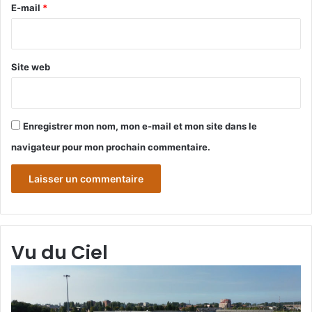
e
E-mail
*
*
Site web
Enregistrer mon nom, mon e-mail et mon site dans le
navigateur pour mon prochain commentaire.
Vu du Ciel
Grande-
Gr
Synthe
Sy
«
« 