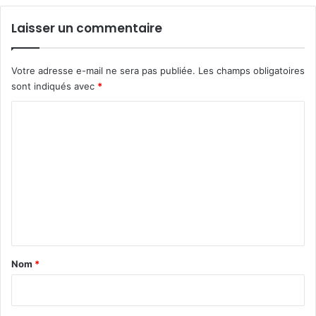
Laisser un commentaire
Votre adresse e-mail ne sera pas publiée.
Les champs obligatoires
sont indiqués avec
*
C
o
m
m
e
n
t
a
Nom
*
i
r