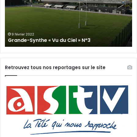
Vu
du
du
Cie
Ciel
N°
»
N°3
9 février 2022
Grande-Synthe « Vu du Ciel » N°3
Retrouvez tous nos reportages sur le site