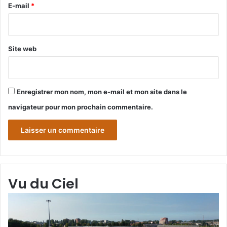
e
E-mail
*
*
Site web
Enregistrer mon nom, mon e-mail et mon site dans le
navigateur pour mon prochain commentaire.
Vu du Ciel
Grande-
Gr
Synthe
Sy
«
« 