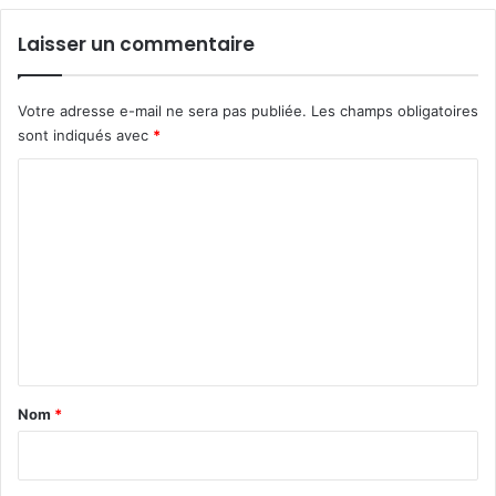
Laisser un commentaire
Votre adresse e-mail ne sera pas publiée.
Les champs obligatoires
sont indiqués avec
*
C
o
m
m
e
n
t
a
Nom
*
i
r