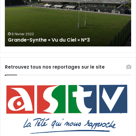
Vu
du
du
Cie
Ciel
N°
»
N°3
9 février 2022
Grande-Synthe « Vu du Ciel » N°3
Retrouvez tous nos reportages sur le site