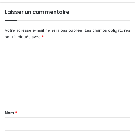
Laisser un commentaire
Votre adresse e-mail ne sera pas publiée.
Les champs obligatoires
sont indiqués avec
*
C
o
m
m
e
n
t
a
Nom
*
i
r