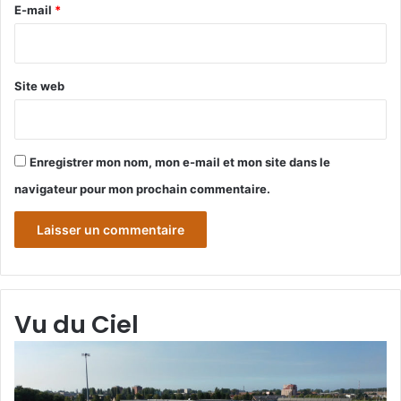
e
E-mail
*
*
Site web
Enregistrer mon nom, mon e-mail et mon site dans le
navigateur pour mon prochain commentaire.
Vu du Ciel
Grande-
Gr
Synthe
Sy
«
« 