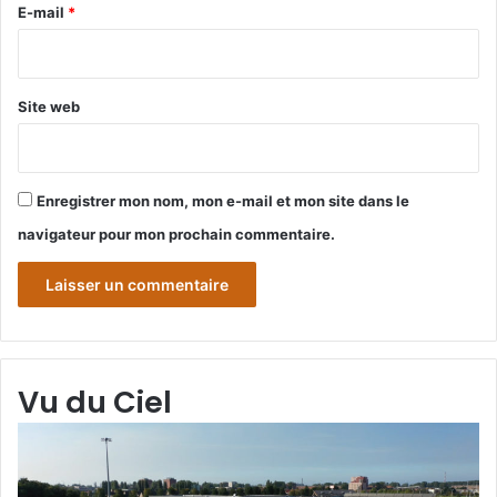
e
E-mail
*
*
Site web
Enregistrer mon nom, mon e-mail et mon site dans le
navigateur pour mon prochain commentaire.
Vu du Ciel
Grande-
Gr
Synthe
Sy
«
« 