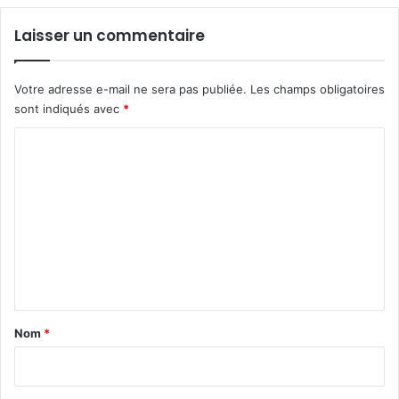
Laisser un commentaire
Votre adresse e-mail ne sera pas publiée.
Les champs obligatoires
sont indiqués avec
*
C
o
m
m
e
n
t
a
Nom
*
i
r