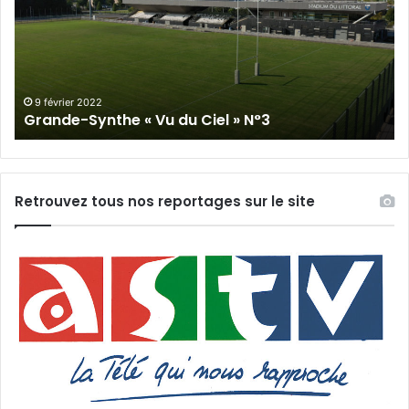
Vu
du
du
Cie
Ciel
N°
»
N°3
9 février 2022
Grande-Synthe « Vu du Ciel » N°3
Retrouvez tous nos reportages sur le site