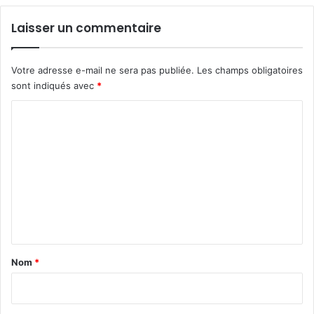
Laisser un commentaire
Votre adresse e-mail ne sera pas publiée.
Les champs obligatoires
sont indiqués avec
*
C
o
m
m
e
n
t
a
Nom
*
i
r