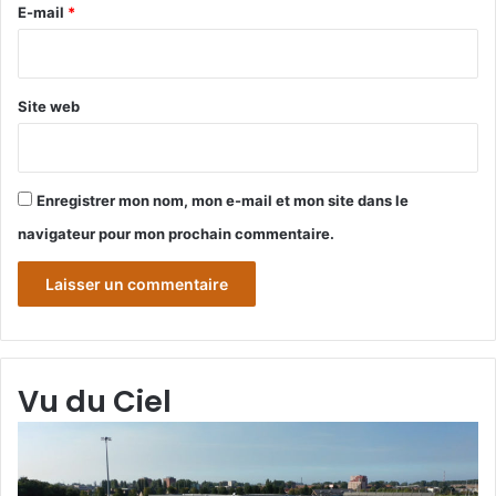
e
E-mail
*
*
Site web
Enregistrer mon nom, mon e-mail et mon site dans le
navigateur pour mon prochain commentaire.
Vu du Ciel
Grande-
Gr
Synthe
Sy
«
« 