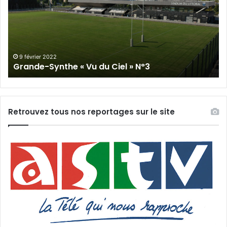
Vu
du
du
Cie
Ciel
N°
»
N°3
9 février 2022
Grande-Synthe « Vu du Ciel » N°3
Retrouvez tous nos reportages sur le site