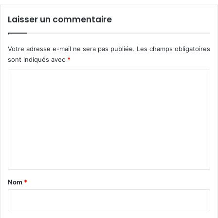
Laisser un commentaire
Votre adresse e-mail ne sera pas publiée.
Les champs obligatoires
sont indiqués avec
*
C
o
m
m
e
n
t
a
Nom
*
i
r