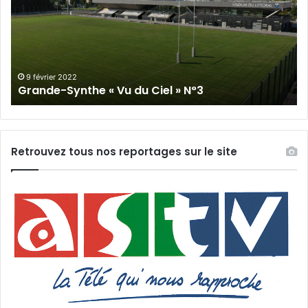
Vu
du
du
Cie
Ciel
N°
»
N°3
9 février 2022
Grande-Synthe « Vu du Ciel » N°3
Retrouvez tous nos reportages sur le site