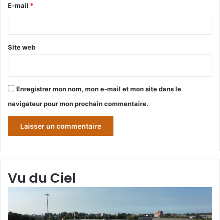
e
E-mail
*
*
Site web
Enregistrer mon nom, mon e-mail et mon site dans le
navigateur pour mon prochain commentaire.
Vu du Ciel
Grande-
Gr
Synthe
Sy
«
« 