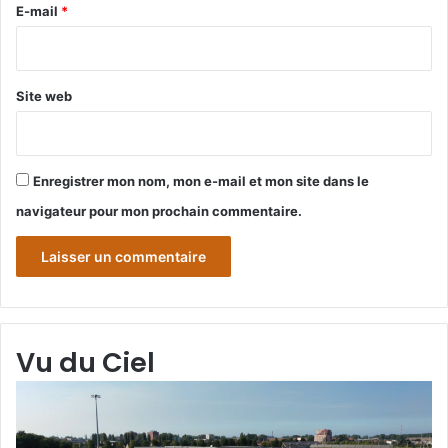
e
E-mail
*
*
Site web
Enregistrer mon nom, mon e-mail et mon site dans le
navigateur pour mon prochain commentaire.
Vu du Ciel
Grande-
Gr
Synthe
Sy
«
« 