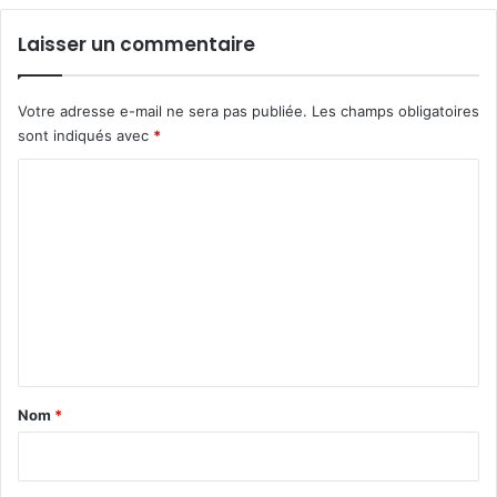
Laisser un commentaire
Votre adresse e-mail ne sera pas publiée.
Les champs obligatoires
sont indiqués avec
*
C
o
m
m
e
n
t
a
Nom
*
i
r