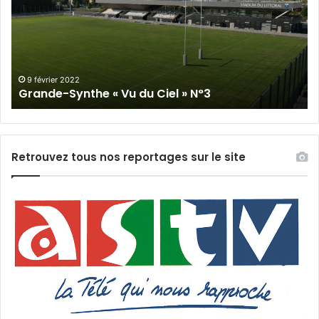
Vu
du
du
Cie
Ciel
N°
»
N°3
9 février 2022
Grande-Synthe « Vu du Ciel » N°3
Retrouvez tous nos reportages sur le site