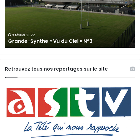
Vu
du
du
Cie
Ciel
N°
»
N°3
9 février 2022
Grande-Synthe « Vu du Ciel » N°3
Retrouvez tous nos reportages sur le site