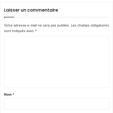
Laisser un commentaire
Votre adresse e-mail ne sera pas publiée.
Les champs obligatoires
sont indiqués avec
*
C
o
m
m
e
n
t
a
Nom
*
i
r