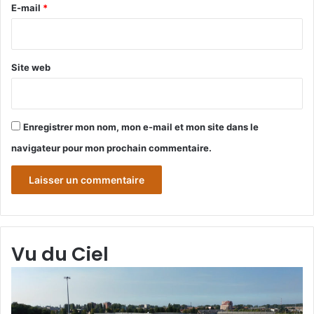
e
E-mail
*
*
Site web
Enregistrer mon nom, mon e-mail et mon site dans le
navigateur pour mon prochain commentaire.
Vu du Ciel
Grande-
Gr
Synthe
Sy
«
« 