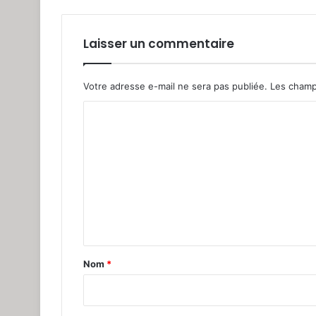
Laisser un commentaire
Votre adresse e-mail ne sera pas publiée.
Les champ
C
o
m
m
e
n
t
a
Nom
*
i
r