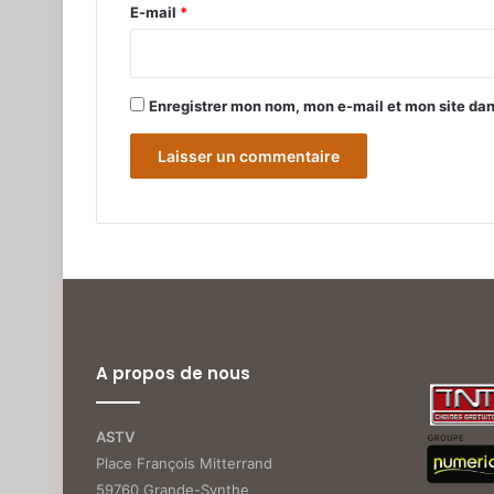
e
E-mail
*
*
Enregistrer mon nom, mon e-mail et mon site da
A propos de nous
ASTV
Place François Mitterrand
59760 Grande-Synthe