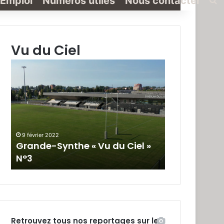
Emploi
Numéros utiles
Nous contacter
Vu du Ciel
Grande-
Synthe
« Vu
du
Ciel »
C
N°2
19 janvier 2022
Vu du Ciel »
Grande-Synthe « Vu du Ciel »
N°2
Retrouvez tous nos reportages sur le