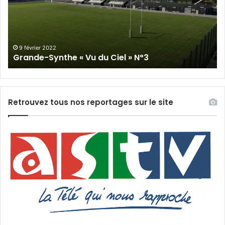
du
Cie
Ciel
N°
»
N°3
9 février 2022
Grande-Synthe « Vu du Ciel » N°3
Retrouvez tous nos reportages sur le site