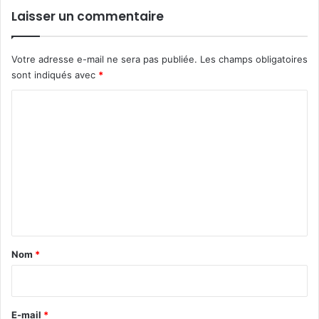
Laisser un commentaire
Votre adresse e-mail ne sera pas publiée.
Les champs obligatoires
sont indiqués avec
*
C
o
m
m
e
n
t
a
Nom
*
i
r
e
E-mail
*