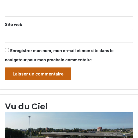
*
Site web
Enregistrer mon nom, mon e-mail et mon site dans le
navigateur pour mon prochain commentaire.
Vu du Ciel
Grande-
Gr
Synthe
Sy
«
« 
Vu
du