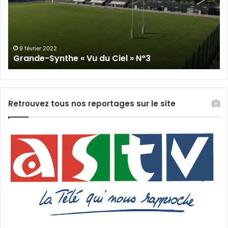
du
Cie
Ciel
N°
»
N°3
9 février 2022
Grande-Synthe « Vu du Ciel » N°3
Retrouvez tous nos reportages sur le site