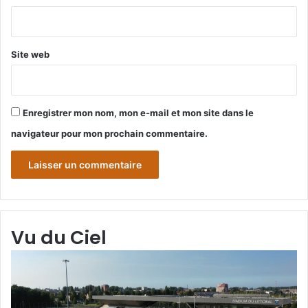
*
Site web
Enregistrer mon nom, mon e-mail et mon site dans le
navigateur pour mon prochain commentaire.
Vu du Ciel
Grande-
Gr
Synthe
Sy
«
« 
Vu
du