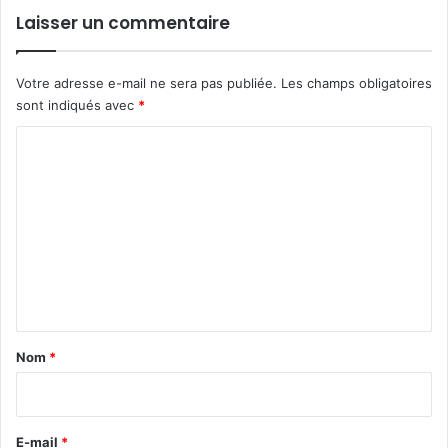
Laisser un commentaire
Votre adresse e-mail ne sera pas publiée.
Les champs obligatoires
sont indiqués avec
*
C
o
m
m
e
n
t
a
Nom
*
i
r
e
E-mail
*