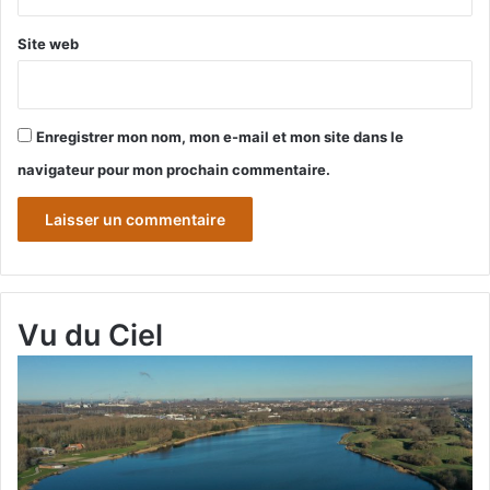
Site web
Enregistrer mon nom, mon e-mail et mon site dans le
navigateur pour mon prochain commentaire.
Vu du Ciel
Grande-
Gr
Synthe
Sy
« Vu
« 
du
du
Ciel »
Cie
N°2
N°