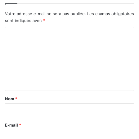
Votre adresse e-mail ne sera pas publiée.
Les champs obligatoires
sont indiqués avec
*
C
o
m
m
e
n
t
a
Nom
*
i
r
e
E-mail
*
*