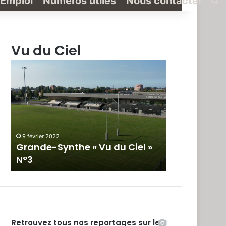
Emploi
Numéros utiles
Nous contacter
Vu du Ciel
Grande-
Grande-
Synthe
Synthe
«
« Vu
Vu
du
du
Ciel »
Ciel
N°2
»
9 février 2022
19 janvier 2022
N°3
Grande-Synthe « Vu du Ciel »
Grande-Synt
N°3
N°2
Retrouvez tous nos reportages sur le