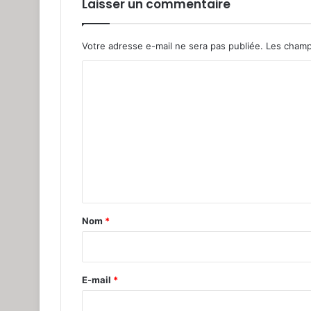
Laisser un commentaire
Votre adresse e-mail ne sera pas publiée.
Les champ
C
o
m
m
e
n
t
a
Nom
*
i
r
e
E-mail
*
*