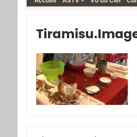
Accueil
ASTV
Vu du Ciel
Cul
Tiramisu.Image
Grande-
Synthe
« Vu
du
Ciel »
N°1
3 janvier 2022
Grande-Synthe 
N°1