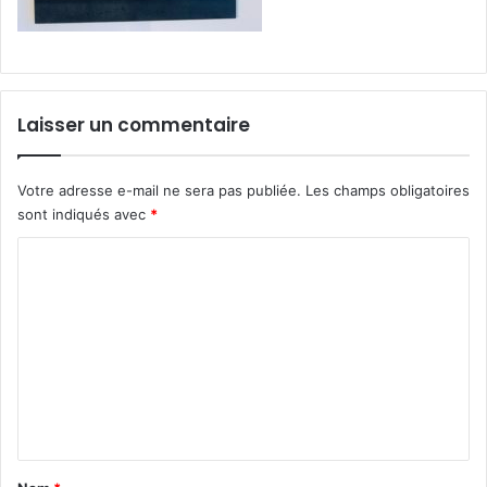
Laisser un commentaire
Votre adresse e-mail ne sera pas publiée.
Les champs obligatoires
sont indiqués avec
*
C
o
m
m
e
n
t
a