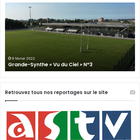
Grande-
Gr
Synthe
Sy
«
« 
Vu
du
du
Cie
Ciel
N°
»
N°3
9 février 2022
Grande-Synthe « Vu du Ciel » N°3
Retrouvez tous nos reportages sur le site