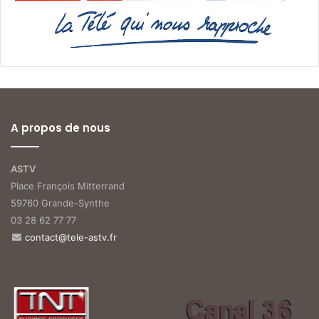
A propos de nous
ASTV
Place François Mitterrand
59760 Grande-Synthe
03 28 62 77 77
contact@tele-astv.fr