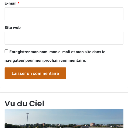
e
E-mail
*
*
Site web
Enregistrer mon nom, mon e-mail et mon site dans le
navigateur pour mon prochain commentaire.
Vu du Ciel
Grande-
Gr
Synthe
Sy
«
« 