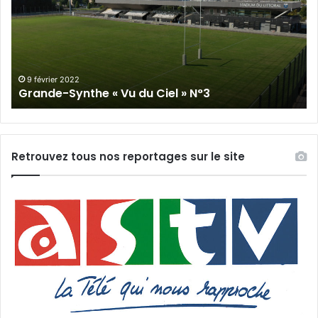
Vu
du
du
Cie
Ciel
N°
»
N°3
9 février 2022
Grande-Synthe « Vu du Ciel » N°3
Retrouvez tous nos reportages sur le site