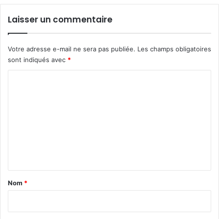
Laisser un commentaire
Votre adresse e-mail ne sera pas publiée.
Les champs obligatoires
sont indiqués avec
*
C
o
m
m
e
n
t
a
Nom
*
i
r