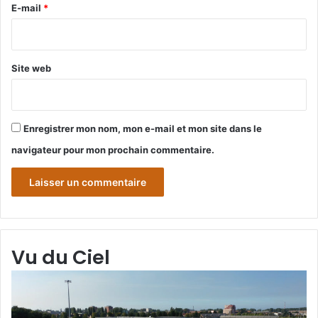
e
E-mail
*
*
Site web
Enregistrer mon nom, mon e-mail et mon site dans le
navigateur pour mon prochain commentaire.
Vu du Ciel
Grande-
Gr
Synthe
Sy
«
« 