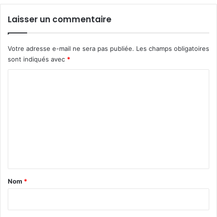
Laisser un commentaire
Votre adresse e-mail ne sera pas publiée.
Les champs obligatoires
sont indiqués avec
*
C
o
m
m
e
n
t
a
Nom
*
i
r