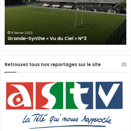
Vu
du
du
Cie
Ciel
N°
»
N°3
9 février 2022
Grande-Synthe « Vu du Ciel » N°3
Retrouvez tous nos reportages sur le site