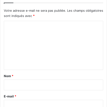
Votre adresse e-mail ne sera pas publiée.
Les champs obligatoires
sont indiqués avec
*
C
o
m
m
e
n
t
a
Nom
*
i
r
e
E-mail
*
*