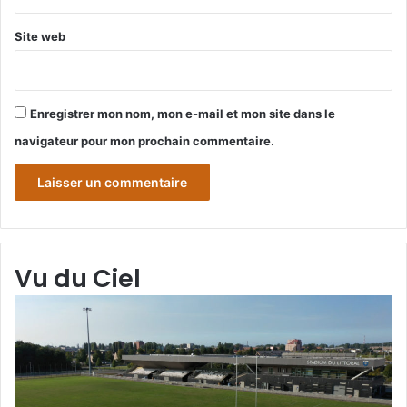
Site web
Enregistrer mon nom, mon e-mail et mon site dans le
navigateur pour mon prochain commentaire.
Vu du Ciel
Grande-
Gr
Synthe
Sy
«
« 
Vu
du
du
Cie
Ciel
N°