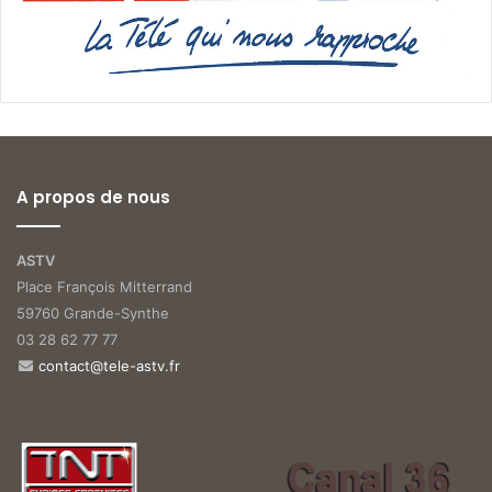
A propos de nous
ASTV
Place François Mitterrand
59760 Grande-Synthe
03 28 62 77 77
contact@tele-astv.fr