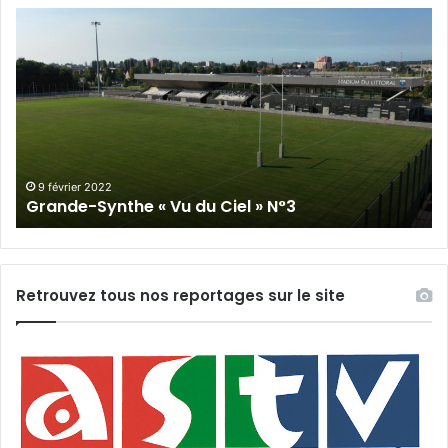
Grande-
Gr
Synthe
Sy
«
« 
Vu
du
du
Cie
Ciel
N°
»
N°3
9 février 2022
Grande-Synthe « Vu du Ciel » N°3
Retrouvez tous nos reportages sur le site