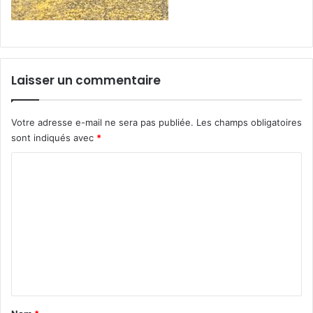
Laisser un commentaire
Votre adresse e-mail ne sera pas publiée.
Les champs obligatoires
sont indiqués avec
*
C
o
m
m
e
n
t
a