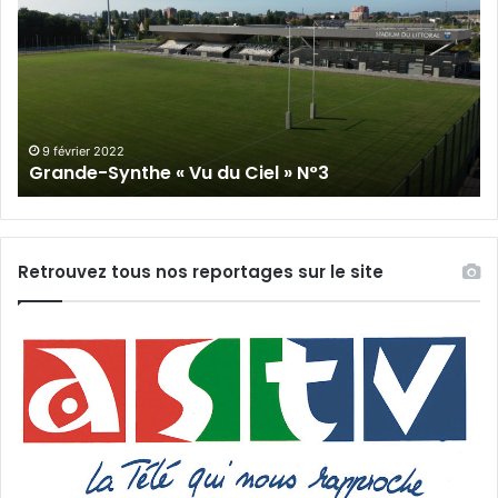
«
« 
Vu
du
du
Cie
Ciel
N°
»
N°3
9 février 2022
Grande-Synthe « Vu du Ciel » N°3
Retrouvez tous nos reportages sur le site