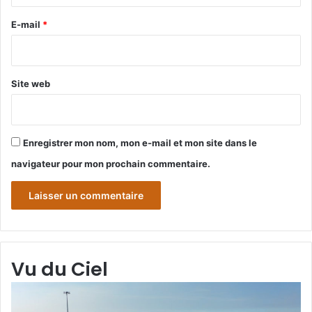
r
e
E-mail
*
*
Site web
Enregistrer mon nom, mon e-mail et mon site dans le
navigateur pour mon prochain commentaire.
Vu du Ciel
Grande-
Gr
Synthe
Sy