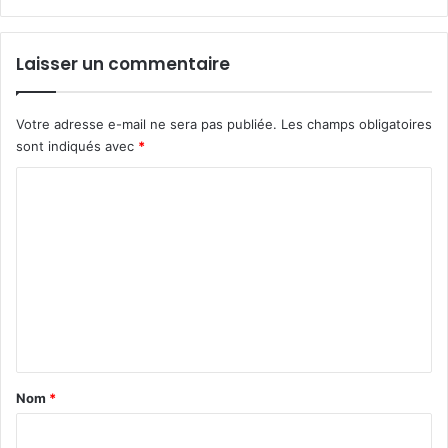
Laisser un commentaire
Votre adresse e-mail ne sera pas publiée.
Les champs obligatoires
sont indiqués avec
*
C
o
m
m
e
n
t
a
Nom
*
i