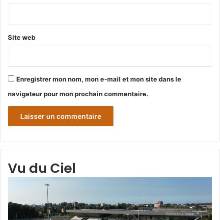
*
Site web
Enregistrer mon nom, mon e-mail et mon site dans le
navigateur pour mon prochain commentaire.
Vu du Ciel
Grande-
Gr
Synthe
Sy
«
« 
Vu
du