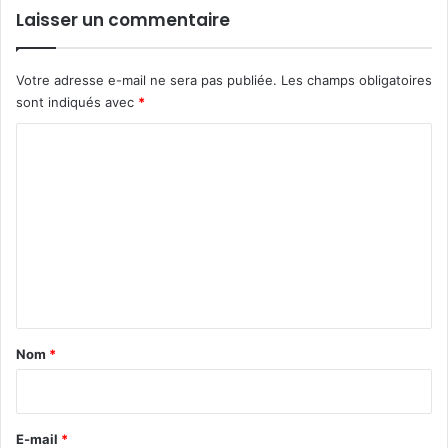
Laisser un commentaire
Votre adresse e-mail ne sera pas publiée.
Les champs obligatoires
sont indiqués avec
*
C
o
m
m
e
n
t
a
Nom
*
i
r
e
E-mail
*