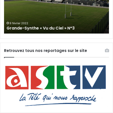
du
Cie
Ciel
N°
»
N°3
9 février 2022
Grande-Synthe « Vu du Ciel » N°3
Retrouvez tous nos reportages sur le site