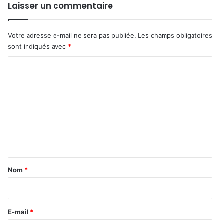
Laisser un commentaire
Votre adresse e-mail ne sera pas publiée.
Les champs obligatoires
sont indiqués avec
*
C
o
m
m
e
n
t
a
Nom
*
i
r
e
E-mail
*