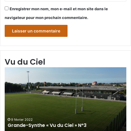
Enregistrer mon nom, mon e-mail et mon site dans le
navigateur pour mon prochain commentaire.
Vu du Ciel
Grande-
Gr
Synthe
Sy
«
« 
Vu
du
du
Cie
Ciel
N°
»
N°3
9 février 2022
Grande-Synthe « Vu du Ciel » N°3