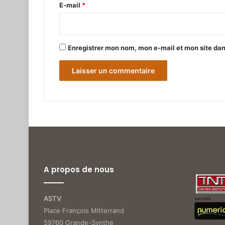
e
E-mail
*
*
Enregistrer mon nom, mon e-mail et mon site da
A propos de nous
ASTV
Place François Mitterrand
59760 Grande-Synthe