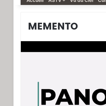
Accueil
ASTV
Vu du Ciel
Cul
MEMENTO
Grande-
Synthe
« Vu
du
Ciel »
N°1
3 janvier 2022
Grande-Synthe 
N°1