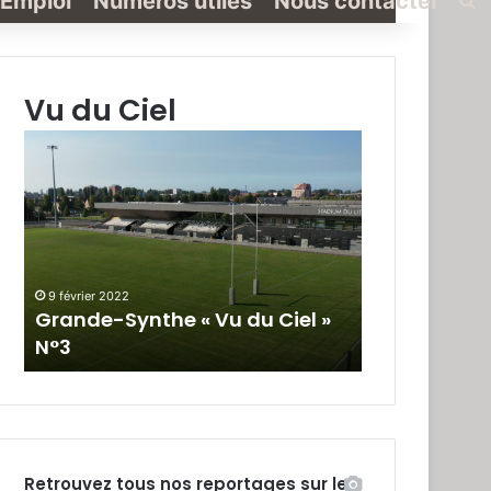
Emploi
Numéros utiles
Nous contacter
Vu du Ciel
Grande-
Grande-
Synthe
Synthe
«
« Vu
Vu
du
du
Ciel »
Ciel
N°2
»
9 février 2022
19 janvier 2022
N°3
Grande-Synthe « Vu du Ciel »
Grande-Synt
N°3
N°2
Retrouvez tous nos reportages sur le