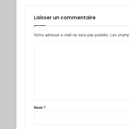
Laisser un commentaire
Votre adresse e-mail ne sera pas publiée.
Les champ
C
o
m
m
e
n
t
a
Nom
*
i
r