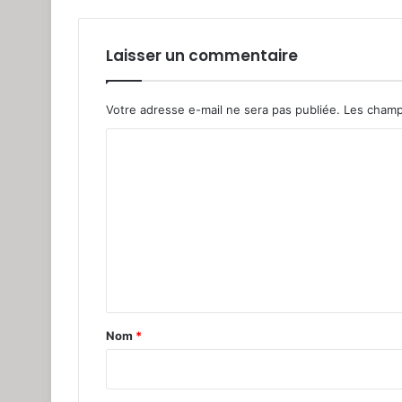
Laisser un commentaire
Votre adresse e-mail ne sera pas publiée.
Les champ
C
o
m
m
e
n
t
a
Nom
*
i
r