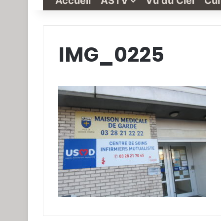
Accueil
ASTV
Vu du Ciel
Cul
IMG_0225
Grande-
Synthe
« Vu
du
Ciel »
N°1
3 janvier 2022
Grande-Synthe 
N°1