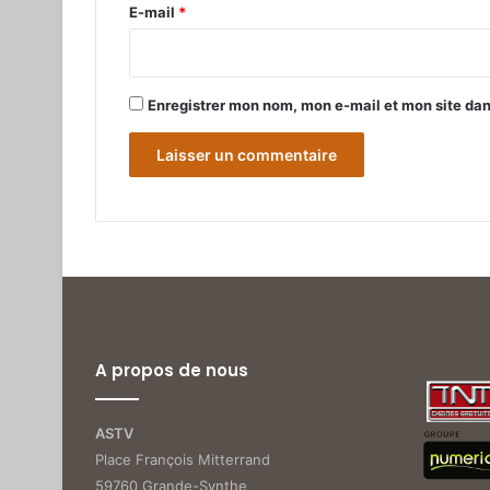
e
E-mail
*
*
Enregistrer mon nom, mon e-mail et mon site da
A propos de nous
ASTV
Place François Mitterrand
59760 Grande-Synthe