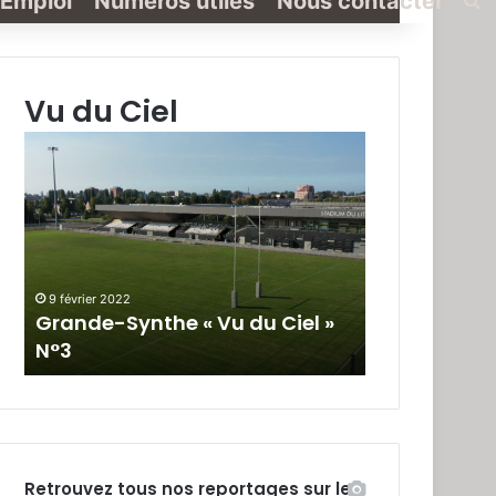
Emploi
Numéros utiles
Nous contacter
Vu du Ciel
Grande-
Grande-
Synthe
Synthe
«
« Vu
Vu
du
du
Ciel »
Ciel
N°2
»
9 février 2022
19 janvier 2022
N°3
Grande-Synthe « Vu du Ciel »
Grande-Synt
N°3
N°2
Retrouvez tous nos reportages sur le