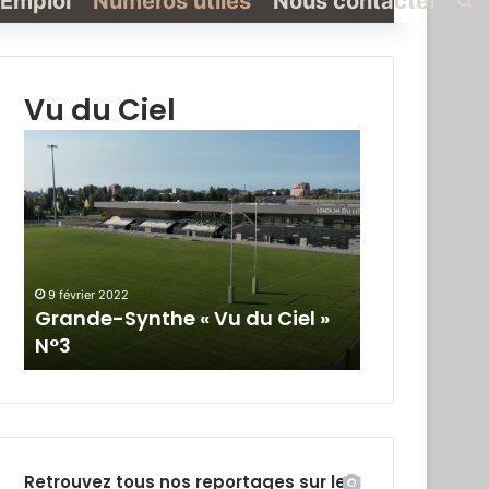
Emploi
Numéros utiles
Nous contacter
Vu du Ciel
-
Grande-
Synthe
« Vu
du
Ciel »
N°2
vrier 2022
19 janvier 2022
nde-Synthe « Vu du Ciel »
Grande-Synthe « Vu
N°2
Retrouvez tous nos reportages sur le