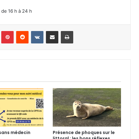
 de 16 h à 24 h
Tumblr
Pinterest
Reddit
VKontakte
Partager par email
Imprimer
 sans médecin
Présence de phoques sur le
littoral : les bons réflexes