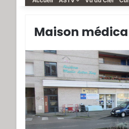
Accueil
ASTV
Vu du Ciel
Cul
Maison médical
Grande-
Synthe
« Vu
du
Ciel »
N°1
3 janvier 2022
Grande-Synthe « Vu du
N°1