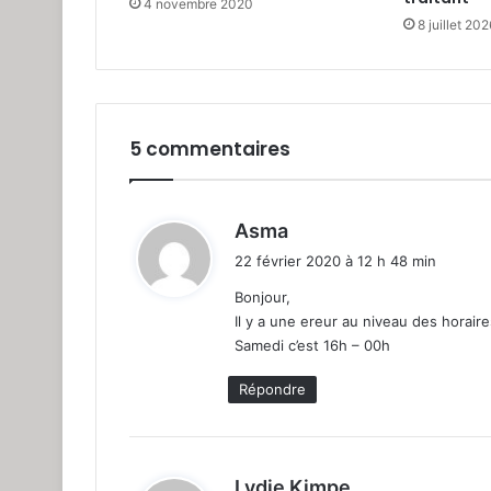
4 novembre 2020
8 juillet 202
5 commentaires
d
Asma
i
22 février 2020 à 12 h 48 min
t
Bonjour,
Il y a une ereur au niveau des horaire
:
Samedi c’est 16h – 00h
Répondre
d
Lydie Kimpe