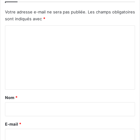
Votre adresse e-mail ne sera pas publiée.
Les champs obligatoires
sont indiqués avec
*
C
o
m
m
e
n
t
a
Nom
*
i
r
e
E-mail
*
*