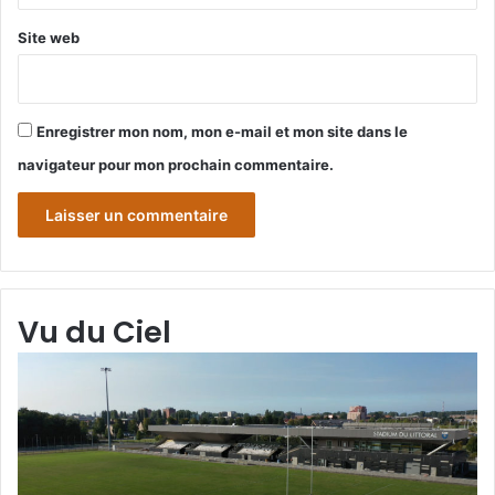
Site web
Enregistrer mon nom, mon e-mail et mon site dans le
navigateur pour mon prochain commentaire.
Vu du Ciel
Grande-
Gr
Synthe
Sy
«
« 
Vu
du
du
Cie
Ciel
N°