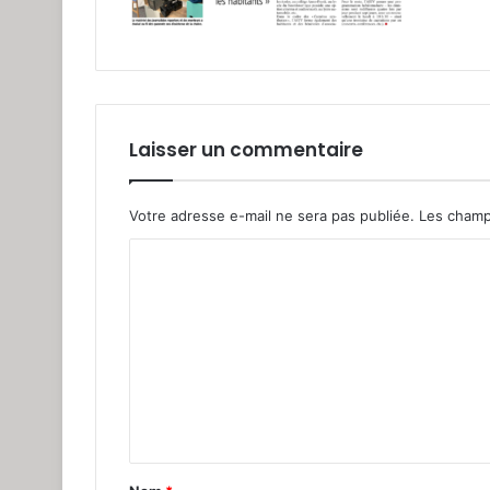
Laisser un commentaire
Votre adresse e-mail ne sera pas publiée.
Les champ
C
o
m
m
e
n
t
a