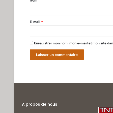
Nom
*
i
r
e
E-mail
*
*
Enregistrer mon nom, mon e-mail et mon site da
A propos de nous