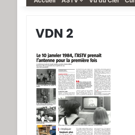
Accueil
ASTV
Vu du Ciel
Cul
VDN 2
Grande-
Synthe
« Vu
du
Ciel »
N°1
3 janvier 2022
Grande-Synthe 
N°1