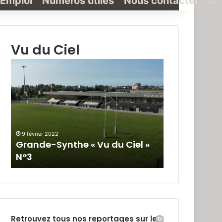
Emploi
Numéros utiles
Nous contacter
Vu du Ciel
Grande-
Grande-
Synthe
Synthe
«
« Vu
Vu
du
du
Ciel »
Ciel
N°2
»
9 février 2022
19 janvier 2022
N°3
Grande-Synthe « Vu du Ciel »
Grande-Synt
N°3
N°2
Retrouvez tous nos reportages sur le