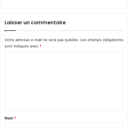
Laisser un commentaire
Votre adresse e-mail ne sera pas publiée.
Les champs obligatoires
sont indiqués avec
*
C
o
m
m
e
n
t
a
Nom
*
i