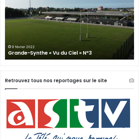
Synthe
Sy
«
« 
Vu
du
du
Cie
Ciel
N°
»
N°3
9 février 2022
Grande-Synthe « Vu du Ciel » N°3
Retrouvez tous nos reportages sur le site