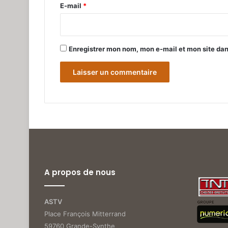
e
E-mail
*
*
Enregistrer mon nom, mon e-mail et mon site da
A propos de nous
ASTV
Place François Mitterrand
59760 Grande-Synthe