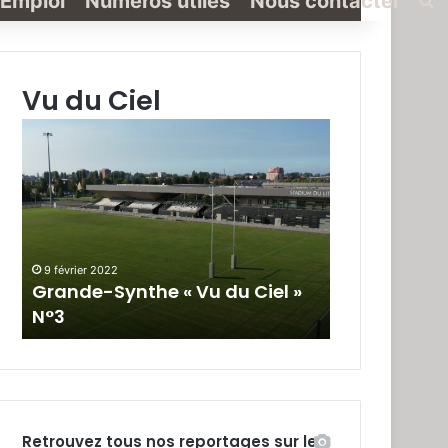
Emploi
Numéros utiles
Nous contacter
Vu du Ciel
Grande-
Grande-
Synthe
Synthe
«
« Vu
Vu
du
du
Ciel »
Ciel
N°2
»
9 février 2022
19 janvier 2022
N°3
Grande-Synthe « Vu du Ciel »
Grande-Synt
N°3
N°2
Retrouvez tous nos reportages sur le