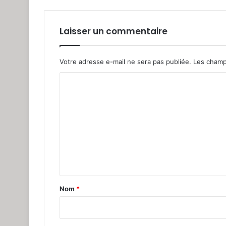
Laisser un commentaire
Votre adresse e-mail ne sera pas publiée.
Les champ
C
o
m
m
e
n
t
a
Nom
*
i
r