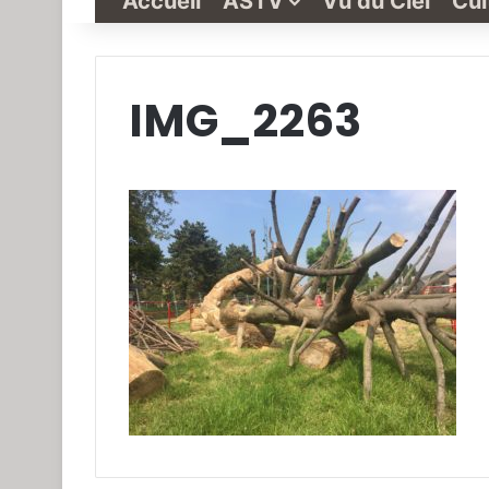
Accueil
ASTV
Vu du Ciel
Cul
IMG_2263
Grande-
Synthe
« Vu
du
Ciel »
N°1
3 janvier 2022
Grande-Synthe 
N°1