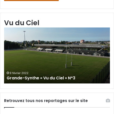
Vu du Ciel
Grande-
Gr
Synthe
Sy
«
« 
Vu
du
du
Cie
Ciel
N°
»
N°3
9 février 2022
Grande-Synthe « Vu du Ciel » N°3
Retrouvez tous nos reportages sur le site