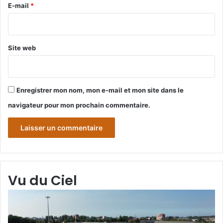
e
E-mail
*
*
Site web
Enregistrer mon nom, mon e-mail et mon site dans le
navigateur pour mon prochain commentaire.
Vu du Ciel
Grande-
Gr
Synthe
Sy
«
« 