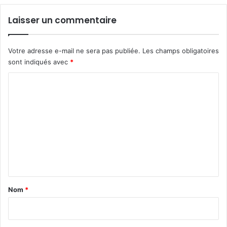
Laisser un commentaire
Votre adresse e-mail ne sera pas publiée.
Les champs obligatoires
sont indiqués avec
*
C
o
m
m
e
n
t
a
Nom
*
i
r