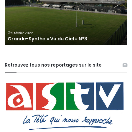
Vu
du
du
Cie
Ciel
N°
»
N°3
9 février 2022
Grande-Synthe « Vu du Ciel » N°3
Retrouvez tous nos reportages sur le site