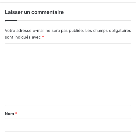
Laisser un commentaire
Votre adresse e-mail ne sera pas publiée.
Les champs obligatoires
sont indiqués avec
*
C
o
m
m
e
n
t
a
Nom
*
i
r