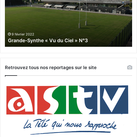
Vu
du
du
Cie
Ciel
N°
»
N°3
9 février 2022
Grande-Synthe « Vu du Ciel » N°3
Retrouvez tous nos reportages sur le site