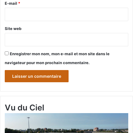
e
E-mail
*
*
Site web
Enregistrer mon nom, mon e-mail et mon site dans le
navigateur pour mon prochain commentaire.
Vu du Ciel
Grande-
Gr
Synthe
Sy
«
« 