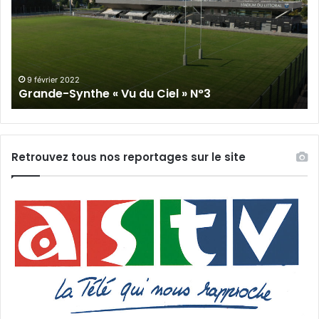
Vu
du
du
Cie
Ciel
N°
»
N°3
9 février 2022
Grande-Synthe « Vu du Ciel » N°3
Retrouvez tous nos reportages sur le site