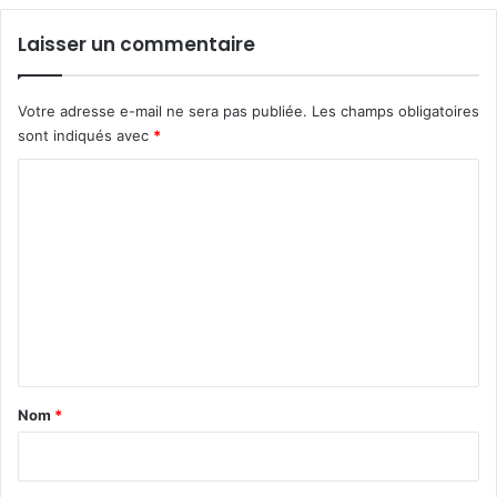
Laisser un commentaire
Votre adresse e-mail ne sera pas publiée.
Les champs obligatoires
sont indiqués avec
*
C
o
m
m
e
n
t
a
Nom
*
i
r