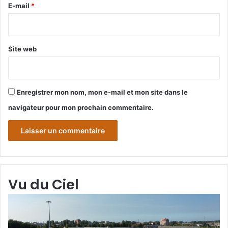
e
E-mail
*
*
Site web
Enregistrer mon nom, mon e-mail et mon site dans le
navigateur pour mon prochain commentaire.
Vu du Ciel
Grande-
Gr
Synthe
Sy
«
« 