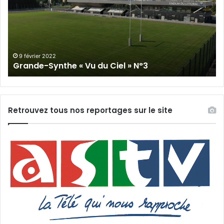
Vu
du
du
Cie
Ciel
N°
»
N°3
9 février 2022
Grande-Synthe « Vu du Ciel » N°3
Retrouvez tous nos reportages sur le site