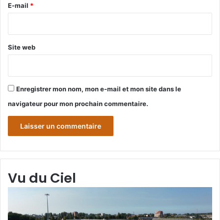
e
E-mail
*
*
Site web
Enregistrer mon nom, mon e-mail et mon site dans le
navigateur pour mon prochain commentaire.
Vu du Ciel
Grande-
Gr
Synthe
Sy
«
« 