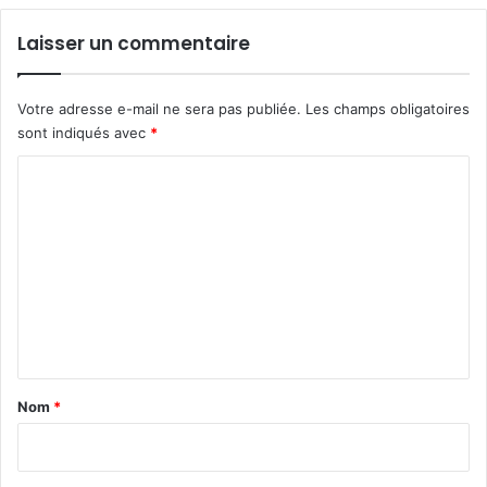
Laisser un commentaire
Votre adresse e-mail ne sera pas publiée.
Les champs obligatoires
sont indiqués avec
*
C
o
m
m
e
n
t
a
Nom
*
i
r