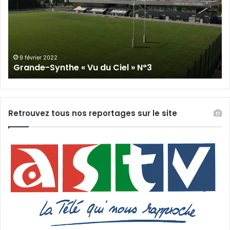
Vu
du
du
Cie
Ciel
N°
»
N°3
9 février 2022
Grande-Synthe « Vu du Ciel » N°3
Retrouvez tous nos reportages sur le site