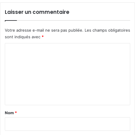
Laisser un commentaire
Votre adresse e-mail ne sera pas publiée.
Les champs obligatoires
sont indiqués avec
*
C
o
m
m
e
n
t
a
Nom
*
i
r