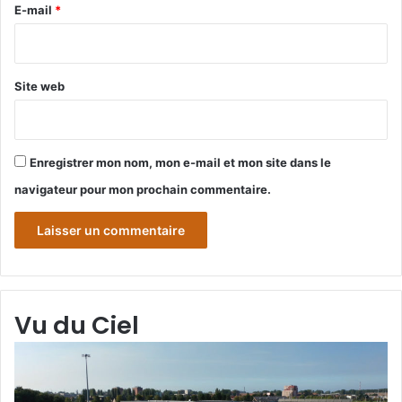
e
E-mail
*
*
Site web
Enregistrer mon nom, mon e-mail et mon site dans le
navigateur pour mon prochain commentaire.
Vu du Ciel
Grande-
Gr
Synthe
Sy
«
« 