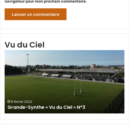
navigateur pour mon prochain commentaire.
Vu du Ciel
Grande-
Gr
Synthe
Sy
«
« 
Vu
du
du
Cie
Ciel
N°
»
N°3
9 février 2022
Grande-Synthe « Vu du Ciel » N°3