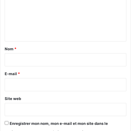
m
m
e
n
t
a
Nom
*
i
r
e
E-mail
*
*
Site web
Enregistrer mon nom, mon e-mail et mon site dans le