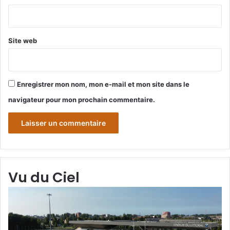
*
Site web
Enregistrer mon nom, mon e-mail et mon site dans le
navigateur pour mon prochain commentaire.
Vu du Ciel
Grande-
Gr
Synthe
Sy
«
« 
Vu
du