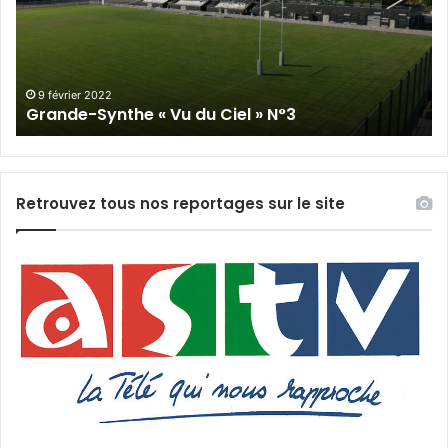
du
Cie
Ciel
N°
»
N°3
9 février 2022
Grande-Synthe « Vu du Ciel » N°3
Retrouvez tous nos reportages sur le site