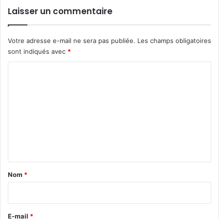
Laisser un commentaire
Votre adresse e-mail ne sera pas publiée.
Les champs obligatoires
sont indiqués avec
*
C
o
m
m
e
n
t
a
Nom
*
i
r
e
E-mail
*