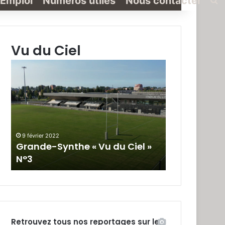
Emploi
Numéros utiles
Nous contacter
Vu du Ciel
Grande-
Grande-
Synthe
Synthe
«
« Vu
Vu
du
du
Ciel »
Ciel
N°2
»
9 février 2022
19 janvier 2022
N°3
Grande-Synthe « Vu du Ciel »
Grande-Synt
N°3
N°2
Retrouvez tous nos reportages sur le