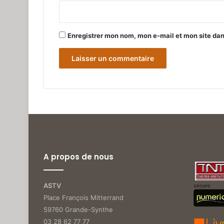
*
Enregistrer mon nom, mon e-mail et mon site da
A propos de nous
ASTV
Place François Mitterrand
59760 Grande-Synthe
03 28 62 77 77