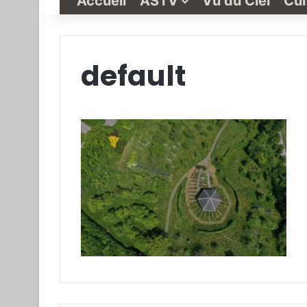
Accueil
ASTV
Vu du Ciel
Cul
default
Grande-
Synthe
« Vu
du
Ciel »
N°1
3 janvier 2022
Grande-Synthe 
N°1