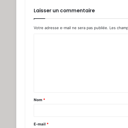
Laisser un commentaire
Votre adresse e-mail ne sera pas publiée.
Les champ
C
o
m
m
e
n
t
a
Nom
*
i
r
e
E-mail
*