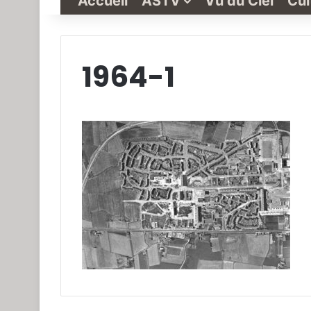
Accueil
ASTV
Vu du Ciel
Cul
1964-1
Grande-
Synthe
« Vu
du
Ciel »
N°1
3 janvier 2022
Grande-Synthe 
N°1