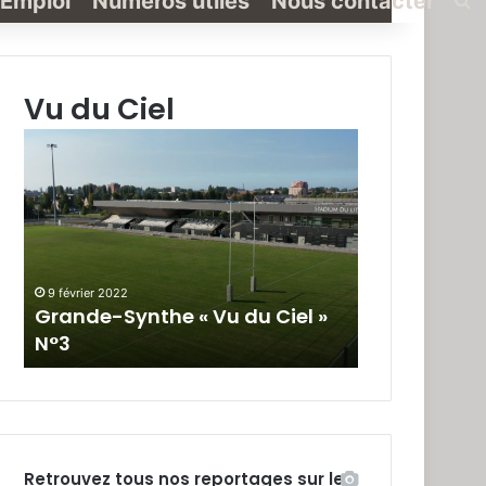
Emploi
Numéros utiles
Nous contacter
Vu du Ciel
Grande-
Grande-
Synthe
Synthe
«
« Vu
Vu
du
du
Ciel »
Ciel
N°2
»
9 février 2022
19 janvier 2022
N°3
Grande-Synthe « Vu du Ciel »
Grande-Synt
N°3
N°2
Retrouvez tous nos reportages sur le