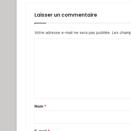
Laisser un commentaire
Votre adresse e-mail ne sera pas publiée.
Les champ
C
o
m
m
e
n
t
a
Nom
*
i
r
e
E-mail
*