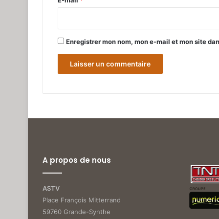
*
Enregistrer mon nom, mon e-mail et mon site da
A propos de nous
ASTV
Place François Mitterrand
59760 Grande-Synthe