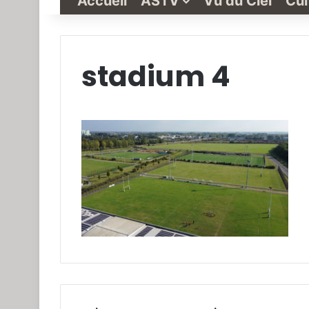
Accueil
ASTV
Vu du Ciel
Cul
stadium 4
Grande-
Synthe
« Vu
du
Ciel »
N°1
3 janvier 2022
Grande-Synthe 
N°1