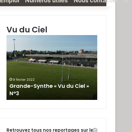
Emploi
Numéros utiles
Nous contacter
Vu du Ciel
Grande-
Grande-
Synthe
Synthe
«
« Vu
Vu
du
du
Ciel »
Ciel
N°2
»
9 février 2022
19 janvier 2022
N°3
Grande-Synthe « Vu du Ciel »
Grande-Synt
N°3
N°2
Retrouvez tous nos reportages sur le