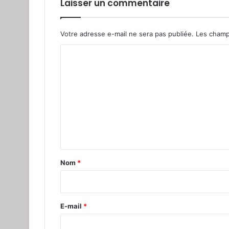
Laisser un commentaire
Votre adresse e-mail ne sera pas publiée.
Les champ
C
o
m
m
e
n
t
a
Nom
*
i
r
e
E-mail
*
*