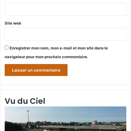
*
Site web
Enregistrer mon nom, mon e-mail et mon site dans le
navigateur pour mon prochain commentaire.
Vu du Ciel
Grande-
Gr
Synthe
Sy
«
« 
Vu
du