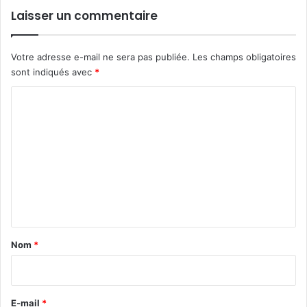
Laisser un commentaire
Votre adresse e-mail ne sera pas publiée.
Les champs obligatoires
sont indiqués avec
*
C
o
m
m
e
n
t
a
Nom
*
i
r
e
E-mail
*