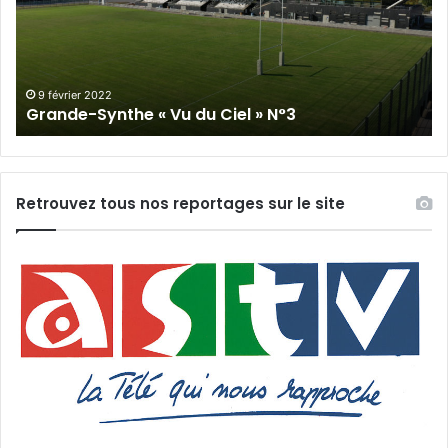
du
Cie
Ciel
N°
»
N°3
9 février 2022
Grande-Synthe « Vu du Ciel » N°3
Retrouvez tous nos reportages sur le site