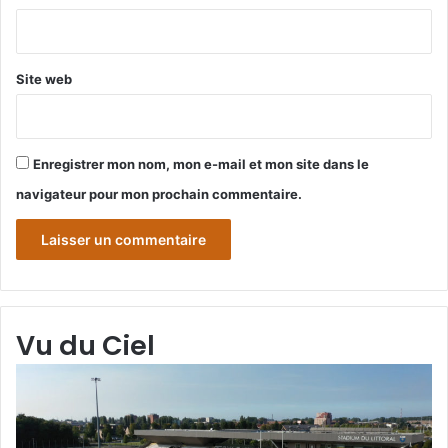
*
Site web
Enregistrer mon nom, mon e-mail et mon site dans le
navigateur pour mon prochain commentaire.
Vu du Ciel
Grande-
Gr
Synthe
Sy
«
« 
Vu
du