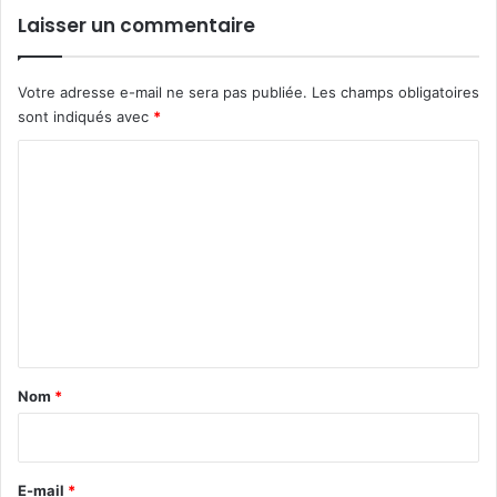
Laisser un commentaire
Votre adresse e-mail ne sera pas publiée.
Les champs obligatoires
sont indiqués avec
*
C
o
m
m
e
n
t
a
Nom
*
i
r
e
E-mail
*