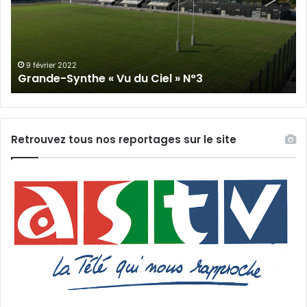
du
Cie
Ciel
N°
»
N°3
9 février 2022
Grande-Synthe « Vu du Ciel » N°3
Retrouvez tous nos reportages sur le site