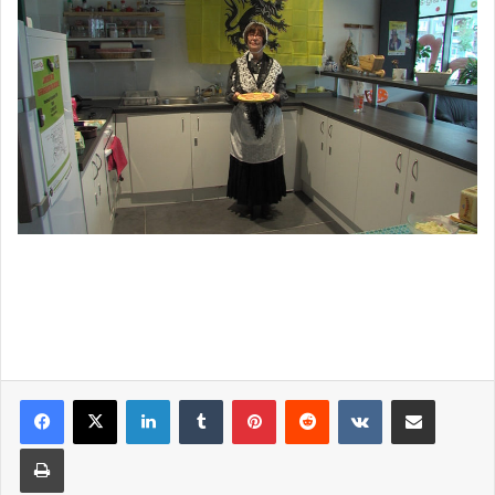
Linkedin
Tumblr
Pinterest
Reddit
VKontakte
Partager par email
Imprimer