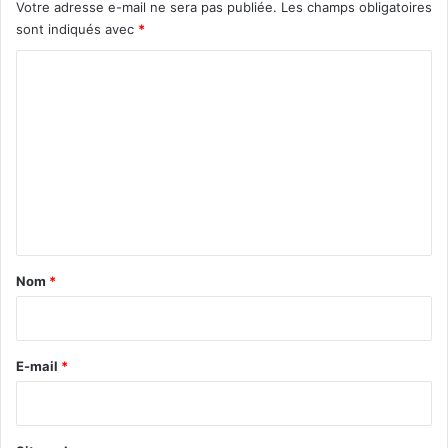
Votre adresse e-mail ne sera pas publiée.
Les champs obligatoires
sont indiqués avec
*
C
o
m
m
e
n
t
a
Nom
*
i
r
e
E-mail
*
*