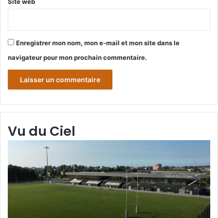
Site web
Enregistrer mon nom, mon e-mail et mon site dans le
navigateur pour mon prochain commentaire.
Vu du Ciel
Grande-
Synthe
« Vu
du
Ciel »
C
N°2