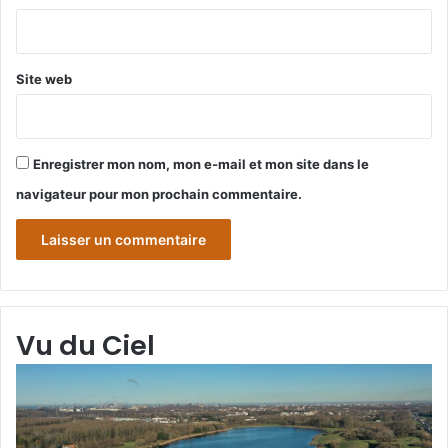
*
Site web
Enregistrer mon nom, mon e-mail et mon site dans le
navigateur pour mon prochain commentaire.
Vu du Ciel
Grande-
Gr
Synthe
Sy
« Vu
« 
du
du