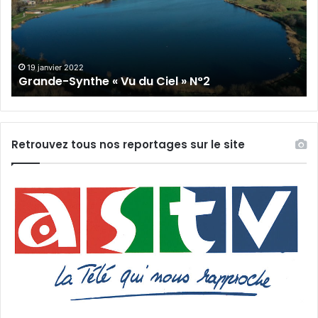
Ciel »
Cie
N°2
N°
19 janvier 2022
Grande-Synthe « Vu du Ciel » N°2
Retrouvez tous nos reportages sur le site