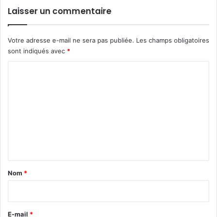
Laisser un commentaire
Votre adresse e-mail ne sera pas publiée.
Les champs obligatoires
sont indiqués avec
*
C
o
m
m
e
n
t
a
Nom
*
i
r
e
E-mail
*